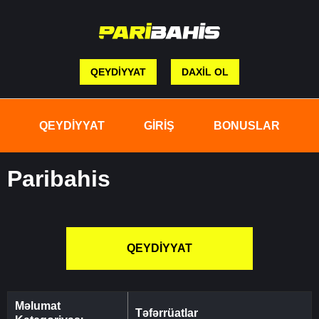
QEYDIYYAT
DAXIL OL
QEYDIYYAT
GIRIŞ
BONUSLAR
Paribahis
QEYDIYYAT
Məlumat
Təfərrüatlar