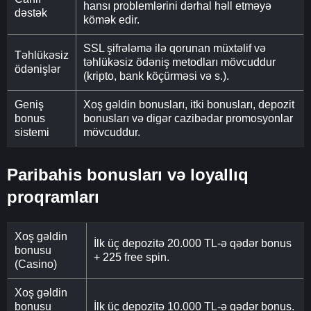
hansı problemlərini dərhal həll etməyə
dəstək
kömək edir.
SSL şifrələmə ilə qorunan müxtəlif və
Təhlükəsiz
təhlükəsiz ödəniş metodları mövcuddur
ödənişlər
(kripto, bank köçürməsi və s.).
Geniş
Xoş gəldin bonusları, itki bonusları, depozit
bonus
bonusları və digər cazibədar promosyonlar
sistemi
mövcuddur.
Paribahis bonusları və loyallıq
proqramları
Xoş gəldin
İlk üç depozitə 20.000 TL-ə qədər bonus
bonusu
+ 225 free spin.
(Casino)
Xoş gəldin
bonusu
İlk üç depozitə 10.000 TL-ə qədər bonus.