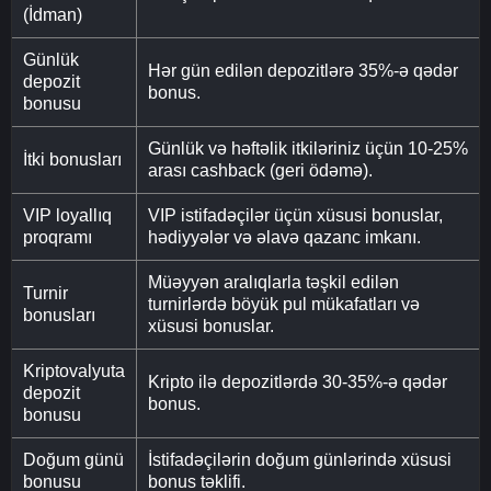
(İdman)
Günlük
Hər gün edilən depozitlərə 35%-ə qədər
depozit
bonus.
bonusu
Günlük və həftəlik itkiləriniz üçün 10-25%
İtki bonusları
arası cashback (geri ödəmə).
VIP loyallıq
VIP istifadəçilər üçün xüsusi bonuslar,
proqramı
hədiyyələr və əlavə qazanc imkanı.
Müəyyən aralıqlarla təşkil edilən
Turnir
turnirlərdə böyük pul mükafatları və
bonusları
xüsusi bonuslar.
Kriptovalyuta
Kripto ilə depozitlərdə 30-35%-ə qədər
depozit
bonus.
bonusu
Doğum günü
İstifadəçilərin doğum günlərində xüsusi
bonusu
bonus təklifi.