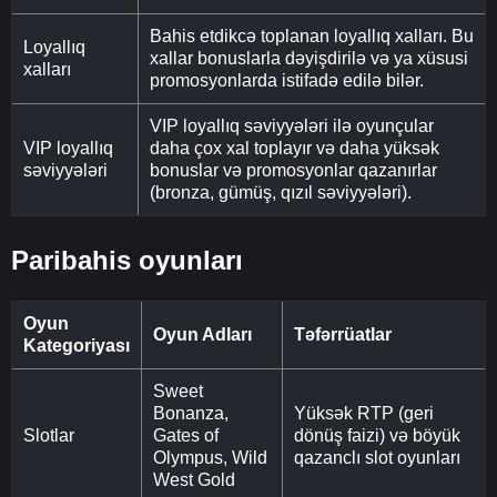
Bahis etdikcə toplanan loyallıq xalları. Bu
Loyallıq
xallar bonuslarla dəyişdirilə və ya xüsusi
xalları
promosyonlarda istifadə edilə bilər.
VIP loyallıq səviyyələri ilə oyunçular
VIP loyallıq
daha çox xal toplayır və daha yüksək
səviyyələri
bonuslar və promosyonlar qazanırlar
(bronza, gümüş, qızıl səviyyələri).
Paribahis oyunları
Oyun
Oyun Adları
Təfərrüatlar
Kategoriyası
Sweet
Bonanza,
Yüksək RTP (geri
Slotlar
Gates of
dönüş faizi) və böyük
Olympus, Wild
qazanclı slot oyunları
West Gold